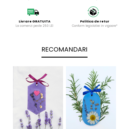
Livrare GRATUITA
Politica de retur
La comenzi peste 250 LEI
Conform legislatiei in vigoare*
RECOMANDARI