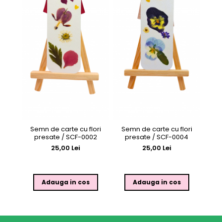
Sem
Semn de carte cu flori
Semn de carte cu flori
p
presate / SCF-0002
presate / SCF-0004
25,00 Lei
25,00 Lei
Adauga in cos
Adauga in cos