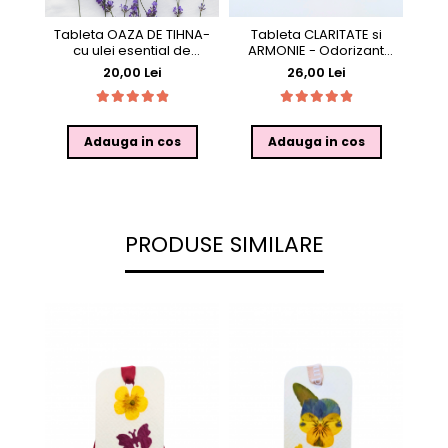
Tableta OAZA DE TIHNA-
Tableta CLARITATE si
cu ulei esential de
ARMONIE - Odorizant
Lavanda si decor botanic,
dulap cu ulei esential de
20,00 Lei
26,00 Lei
25g, in punga
Rozmarin si Lavanda, 25g,
in cutie
Adauga in cos
Adauga in cos
PRODUSE SIMILARE