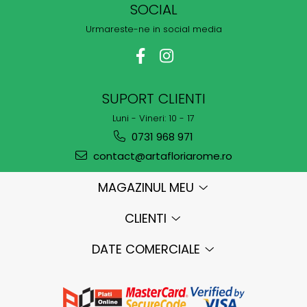
SOCIAL
Urmareste-ne in social media
SUPORT CLIENTI
Luni - Vineri: 10 - 17
0731 968 971
contact@artafloriarome.ro
MAGAZINUL MEU
CLIENTI
DATE COMERCIALE