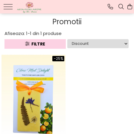
TABLOURI CU FLORI
Promotii
Tablouri cu flori presate
Afiseaza:
1-
1
din
1
produse
Tablouri personalizate
FILTRE
-25%