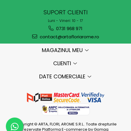
SUPORT CLIENTI
Luni - Vineri: 10 - 17
0731 968 971
contact@artafloriarome.ro
MAGAZINUL MEU
CLIENTI
DATE COMERCIALE
Copyright © ARTA, FLORI, AROME S.R.L.. Toate drepturile
rezervate
Platforma E-commerce by Gomag