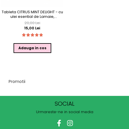
Tableta CITRUS MINT DELIGHT - cu
ulei esential de Lamaie,
Portocala si Menta, 25g, in
20,00 Lei
punga
15,00 Lei
Adauga in cos
Promotii
SOCIAL
Urmareste-ne in social media