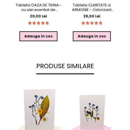
Tableta OAZA DE TIHNA-
Tableta CLARITATE si
cu ulei esential de
ARMONIE - Odorizant
Lavanda si decor botanic,
dulap cu ulei esential de
20,00 Lei
26,00 Lei
25g, in punga
Rozmarin si Lavanda, 25g,
in cutie
Adauga in cos
Adauga in cos
PRODUSE SIMILARE