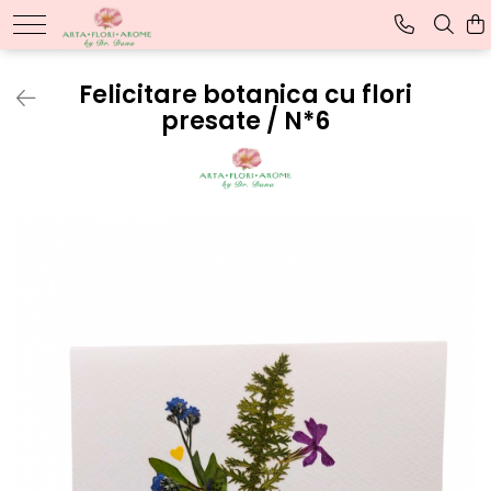
TABLOURI CU FLORI
Felicitare botanica cu flori
presate / N*6
Tablouri cu flori presate
Tablouri personalizate