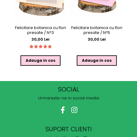
Felicitare botanica cu flori
Felicitare botanica cu flori
Felic
presate / N*3
presate / N*5
30,00 Lei
30,00 Lei
Adauga in cos
Adauga in cos
SOCIAL
Urmareste-ne in social media
SUPORT CLIENTI